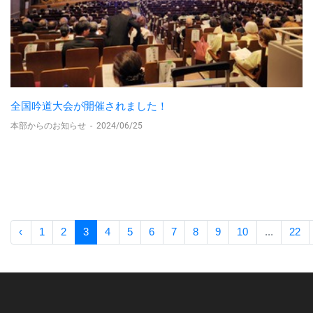
全国吟道大会が開催されました！
本部からのお知らせ
-
2024/06/25
‹
1
2
3
4
5
6
7
8
9
10
...
22