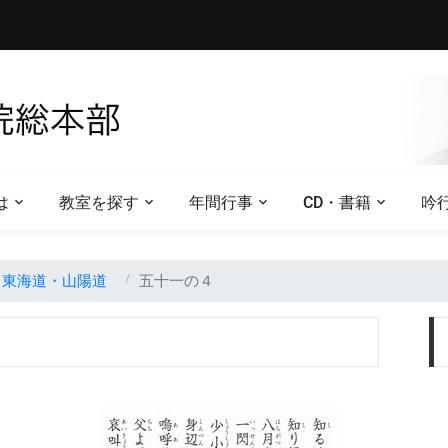
は
教室を探す
年間行事
CD・書籍
吟
東海道・山陽道
五十一の４