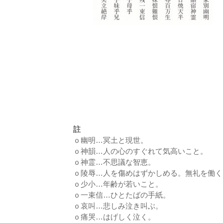
註
ｏ幽明…冥土と現世。
ｏ神韻…人の心のすぐれて気高いこと。
ｏ神霊…不思議な智恵。
ｏ陵辱…人を傷めはずかしめる。無礼を働く
ｏ少小…年齢が若いこと。
ｏ一束信…ひとたばの手紙。
ｏ哀叫…悲しみ泣き叫ぶ。
ｏ痛哭…はげしく泣く。