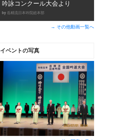
吟詠コンクール大会より
by 岳精流日本吟院総本部
→ その他動画一覧へ
イベントの写真