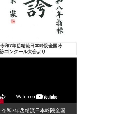
令和7年岳精流日本吟院全国吟
詠コンクール大会より
令和7年岳精流日本吟院全国