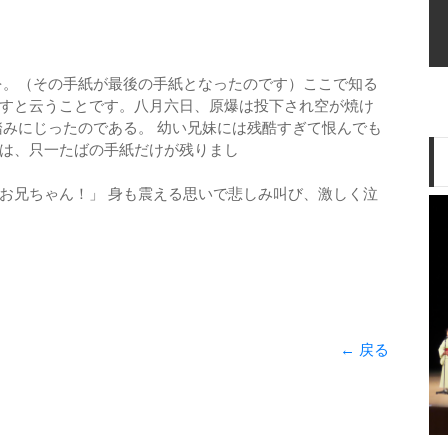
を。（その手紙が最後の手紙となったのです）ここで知る
すと云うことです。八月六日、原爆は投下され空が焼け
踏みにじったのである。 幼い兄妹には残酷すぎて恨んでも
は、只一たばの手紙だけが残りまし
。
お兄ちゃん！」 身も震える思いで悲しみ叫び、激しく泣
← 戻る