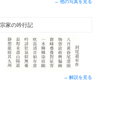
→ 他の写真を見る
宗家の吟行記
→ 解説を見る