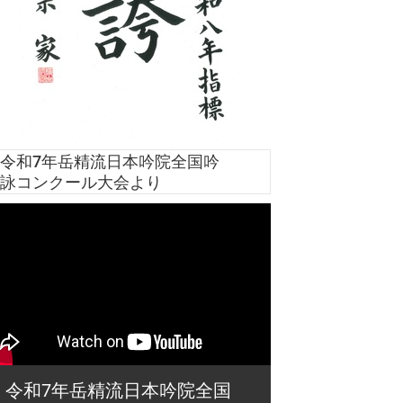
令和7年岳精流日本吟院全国吟
詠コンクール大会より
令和7年岳精流日本吟院全国