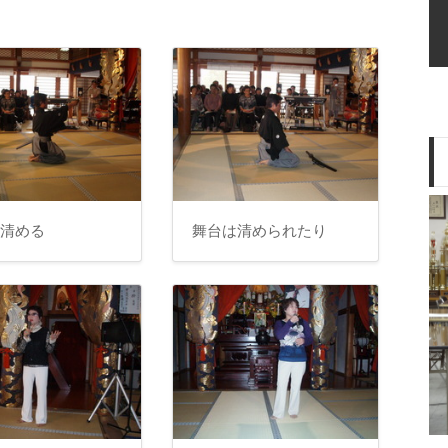
を清める
舞台は清められたり