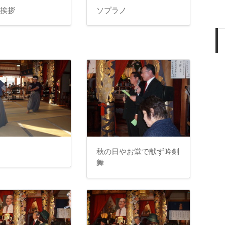
ご挨拶
ソプラノ
秋の日やお堂で献ず吟剣
舞