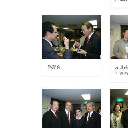
懇親会
左は
と剣