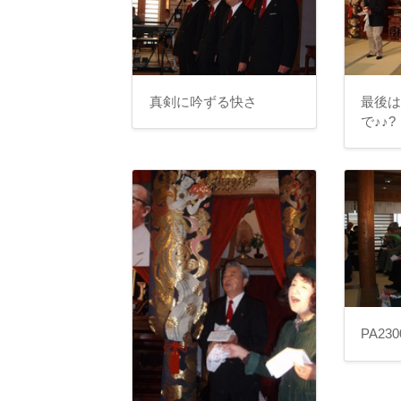
真剣に吟ずる快さ
最後
で♪♪?
PA230