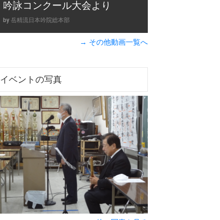
吟詠コンクール大会より
by 岳精流日本吟院総本部
→ その他動画一覧へ
イベントの写真