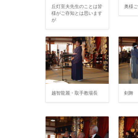
丘灯至夫先生のことは皆
奥様
様がご存知とは思います
が
越智龍麗・取手教場長
剣舞