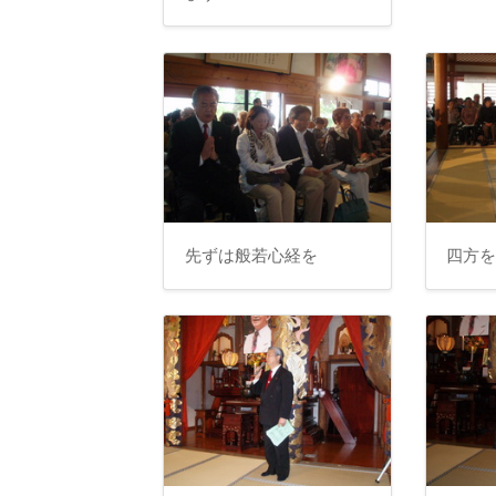
先ずは般若心経を
四方