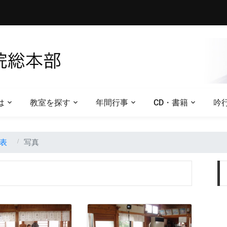
は
教室を探す
年間行事
CD・書籍
吟
表
写真