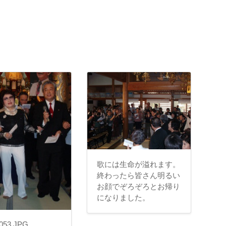
歌には生命が溢れます。
終わったら皆さん明るい
お顔でぞろぞろとお帰り
になりました。
053.JPG