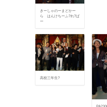
きーしゃのーまどかー
ら はんけちーふ?れ?ば
ー
高校三年生?
PA230