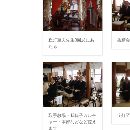
丘灯至夫先生3回忌にあ
岳精
たる
取手教場・我孫子カルチ
丘灯
ャー・本部などなど控え
ます