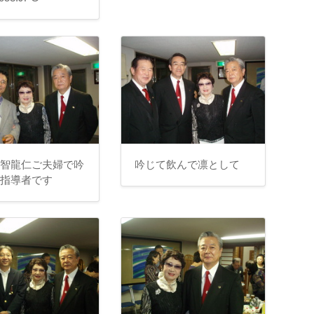
越智龍仁ご夫婦で吟
吟じて飲んで凛として
の指導者です