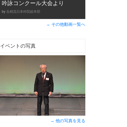
吟詠コンクール大会より
by 岳精流日本吟院総本部
→ その他動画一覧へ
イベントの写真
→ 他の写真を見る