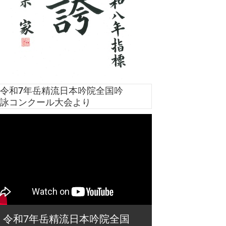
令和7年岳精流日本吟院全国吟
詠コンクール大会より
令和7年岳精流日本吟院全国