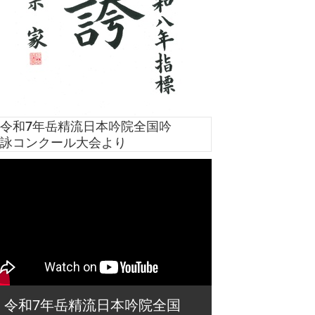
令和7年岳精流日本吟院全国吟
詠コンクール大会より
令和7年岳精流日本吟院全国