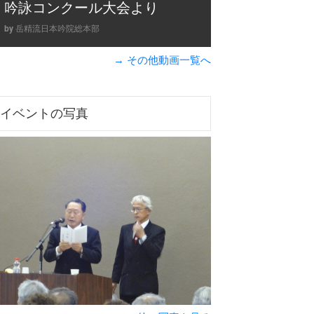
吟詠コンクール大会より
by 岳精流日本吟院総本部
→ その他動画一覧へ
イベントの写真