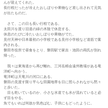
んが迎えてくれた。
長行程だったが冷えたおしぼりや果物など差し出されて元気
が出たものだ。
さて、この日も長い行程である。
太田川を渡り旧道の緑の木陰で休息する。
休息のたびに冷たいおしぼりや果物がでた。
見付天神や日本最初の小学校である見付小学校など道筋で案
内される。
磐田市役所で昼食をとり、磐田駅で家吉・池田の両氏が別れ
帰った。
我々は東海道から再び離れ、三河岳精会遠州教場がある竜
洋町へ向かう。
竜洋町は天竜川の河口にある。
磐田の見渡す限り平らな田園地帯を日に照らされながら黙々
と歩いた。
目も乾いているのか、小さな水道でも水が流れていると必
ず目をやる。
魚でもいれば何故か気色ばむ。子供にもどったように。