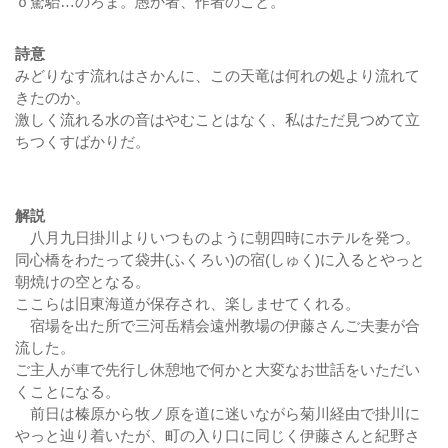
ｏ駑駘…のろま。愚か者、作者のこと。
詩意
みどりなす流れはさかんに、この天竜は何れの処より流れて
きたのか。
激しく流れる水の音はやむことはなく、私はただ見つめて立
ちつくすばかりだ。
解説
八月九日掛川よりいつものように朝四時にホテルを発つ。
同心橋をわたって袋井(ふくろい)の宿(しゅく)に入るとやっと
朝焼けの空となる。
ここらは旧東海道が保存され、楽しませてくれる。
宿場を出た所で三河岳精会遠州教場の伊藤さんご夫妻が合
流した。
ご主人が車で先行し休憩地で何かと大変なお世話をいただい
くことになる。
前日は榛原から牧ノ原を道に迷いながら菊川経由で掛川に
やっと辿り着いたが、町の入り口に同じく伊藤さんと紀野さ