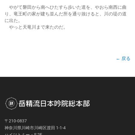
やがて磐田から南へひたすら歩いた道を、やおら南西に曲
り、竜王町の家が建ち並んだ所を通り抜けると、川の堤の道
に出た。
やっと天竜川まで来たのだ。
← 戻る
〒210-0837
神奈川県川崎市川崎区渡田 1-1-4
ハイツトミー・S 2F