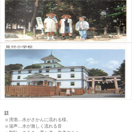
註
ｏ滂渤…水がさかんに流れる様。
ｏ湍声…水が激しく流れる音