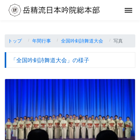
トップ
年間行事
全国吟剣詩舞道大会
写真
「全国吟剣詩舞道大会」の様子