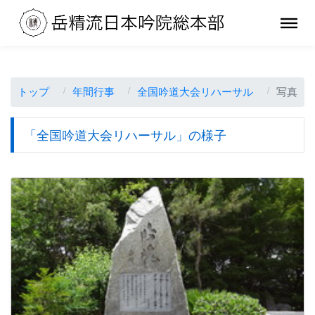
トップ
年間行事
全国吟道大会リハーサル
写真
「全国吟道大会リハーサル」の様子