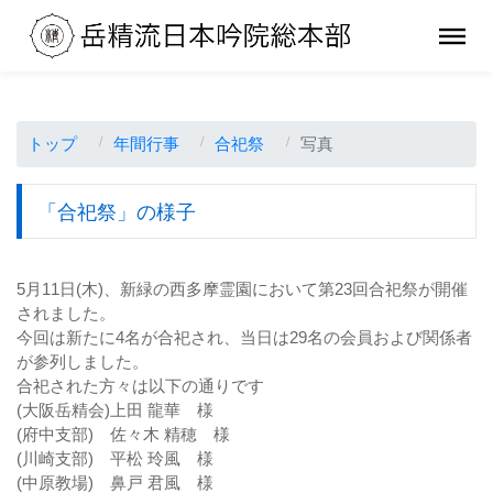
トップ
年間行事
合祀祭
写真
「合祀祭」の様子
5月11日(木)、新緑の西多摩霊園において第23回合祀祭が開催
されました。
今回は新たに4名が合祀され、当日は29名の会員および関係者
が参列しました。
合祀された方々は以下の通りです
(大阪岳精会)上田 龍華 様
(府中支部) 佐々木 精穂 様
(川崎支部) 平松 玲風 様
(中原教場) 鼻戸 君風 様