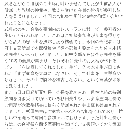
残念ながらご遺族のご出席は叶いませんでしたが生前故人が
所属した教場の仲間や、教えを受けた会員の皆様が参列し故
人を見送りました。今回の合祀祭で累計346柱の御霊が合祀さ
れたことになります。
式典ののち、会場を霊園内のレストランに移して「参列者の
集い」が行われました。これは合祀祭参加者が食事を摂りな
がら故人の思い出を披露しあう機会です。今回の合祀者には
府中支部所属で本部役員や指導本部員も務められた佐々木精
穂先生がいらっしゃいました。府中支部からは今も先生を慕
う10名の会員が集まり、それぞれに先生のお人柄が伝わるエ
ピソードを披露してくれました。生前、佐々木先生が口にさ
れた「まず家庭を大事にしなさい、そして仕事を一生懸命や
りなさい、その上で詩吟を稽古しなさい」という言葉が印象
に残りました。
また当日は日経新聞社長・会長を務められ、現在流統の特別
顧問を引き受けて頂いている杉田先生や、西多摩霊園社長で
ご両親が六郷岳精会に長らく所属された井出様も参加されて
いました。杉田先生はご家族から4名の合祀をされており、忙
しい中を縫って毎回ご参加頂いております。また井出社長か
らはこの合祀祭を西多摩霊園を挙げてご支援頂いており毎回